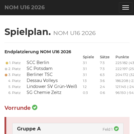
NOM U16 2026
Spielplan.
NOM U16 2026
Endplatzierung NOM U16 2026
Spiele
Sätze
Punkte
SCC Berlin
1. Platz
3:1
7:3
225:182 (43
SC Potsdam
2. Platz
3:1
7:3
222:197 (25
Berliner TSC
3. Platz
3:1
6:3
204:172 (3
Dessau Volleys
4. Platz
1:3
3:6
186:208 (-2
Lindower SV Grün-Weiß
5. Platz
1:2
2:4
121:145 (-24
SG Chemie Zeitz
6. Platz
0:3
0:6
96:150 (-54
Vorrunde
Gruppe A
Feld 1