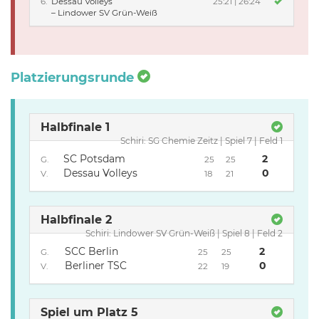
6.
Dessau Volleys
25:21 | 26:24
–
Lindower SV Grün-Weiß
Platzierungsrunde
Halbfinale 1
Schiri: SG Chemie Zeitz | Spiel 7 | Feld 1
SC Potsdam
2
G.
25
25
Dessau Volleys
0
V.
18
21
Halbfinale 2
Schiri: Lindower SV Grün-Weiß | Spiel 8 | Feld 2
SCC Berlin
2
G.
25
25
Berliner TSC
0
V.
22
19
Spiel um Platz 5