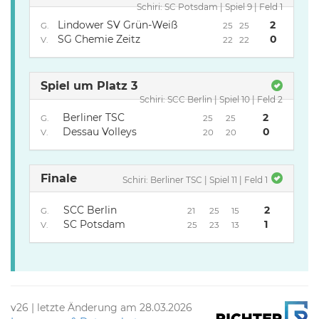
Schiri: SC Potsdam | Spiel 9 | Feld 1
Lindower SV Grün-Weiß
2
G.
25
25
SG Chemie Zeitz
0
V.
22
22
Spiel um Platz 3
Schiri: SCC Berlin | Spiel 10 | Feld 2
Berliner TSC
2
G.
25
25
Dessau Volleys
0
V.
20
20
Finale
Schiri: Berliner TSC | Spiel 11 | Feld 1
SCC Berlin
2
G.
21
25
15
SC Potsdam
1
V.
25
23
13
v26 | letzte Änderung am 28.03.2026