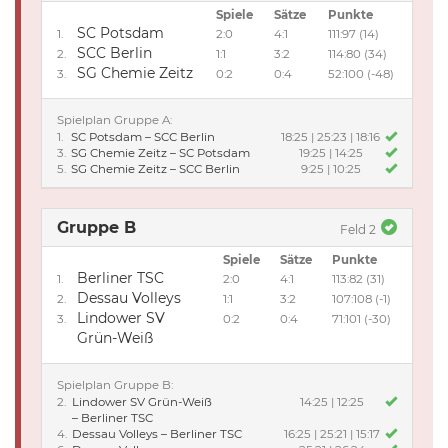
Spiele
Sätze
Punkte
SC Potsdam
1.
2:0
4:1
111:97 (14)
SCC Berlin
2.
1:1
3:2
114:80 (34)
SG Chemie Zeitz
3.
0:2
0:4
52:100 (-48)
Spielplan Gruppe A:
1.
SC Potsdam
–
SCC Berlin
18:25 | 25:23 | 18:16
3.
SG Chemie Zeitz
–
SC Potsdam
19:25 | 14:25
5.
SG Chemie Zeitz
–
SCC Berlin
9:25 | 10:25
Gruppe B
Feld 2
Spiele
Sätze
Punkte
Berliner TSC
1.
2:0
4:1
113:82 (31)
Dessau Volleys
2.
1:1
3:2
107:108 (-1)
Lindower SV
3.
0:2
0:4
71:101 (-30)
Grün-Weiß
Spielplan Gruppe B:
2.
Lindower SV Grün-Weiß
14:25 | 12:25
–
Berliner TSC
4.
Dessau Volleys
–
Berliner TSC
16:25 | 25:21 | 15:17